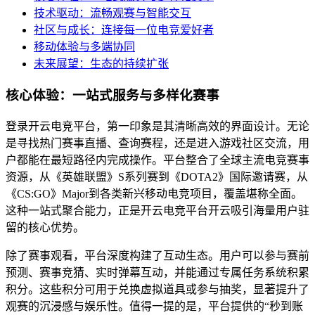
技术驱动：流畅观赛与智能交互
社区与成长：连接每一位电竞爱好者
移动体验与多端协同
未来展望：生态的持续扩张
核心体验：一站式服务与多样化赛事
登录开云电竞平台，第一印象是其清晰高效的界面设计。无论
是寻找热门赛事直播、查询赛程，还是进入游戏社区交流，用
户都能在最短路径内完成操作。平台整合了全球主流电竞赛事
资源，从《英雄联盟》S系列赛到《DOTA2》国际邀请赛，从
《CS:GO》Major到各类新兴移动电竞项目，覆盖堪称全面。
这种一站式聚合能力，正是开云电竞平台开云吸引海量用户驻
留的核心优势。
除了赛事观看，平台深度构建了互动生态。用户可以参与赛前
预测、赛事竞猜、实时弹幕互动，并能通过专属任务系统积累
积分。这些积分可用于兑换虚拟道具或参与抽奖，显著提升了
观赛的沉浸感与娱乐性。值得一提的是，平台提供的“秒到账