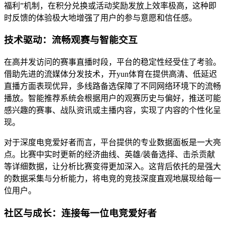
福利”机制，在积分兑换或活动奖励发放上效率极高，这种即
时反馈的体验极大地增强了用户的参与意愿和信任感。
技术驱动：流畅观赛与智能交互
在高并发访问的赛事直播时段，平台的稳定性经受住了考验。
借助先进的流媒体分发技术，开yun体育在提供高清、低延迟
直播方面表现优异，多线路备选保障了不同网络环境下的流畅
播放。智能推荐系统会根据用户的观赛历史与偏好，推送可能
感兴趣的赛事、战队资讯或主播内容，实现了内容的个性化呈
现。
对于深度电竞爱好者而言，平台提供的专业数据面板是一大亮
点。比赛中实时更新的经济曲线、英雄/装备选择、击杀贡献
等详细数据，让分析比赛变得更加深入。这背后依托的是强大
的数据采集与分析能力，将电竞的竞技深度直观地展现给每一
位用户。
社区与成长：连接每一位电竞爱好者