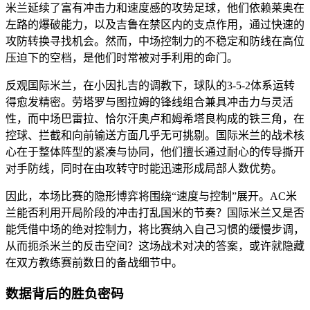
米兰延续了富有冲击力和速度感的攻势足球，他们依赖莱奥在
左路的爆破能力，以及吉鲁在禁区内的支点作用，通过快速的
攻防转换寻找机会。然而，中场控制力的不稳定和防线在高位
压迫下的空档，是他们时常被对手利用的命门。
反观国际米兰，在小因扎吉的调教下，球队的3-5-2体系运转
得愈发精密。劳塔罗与图拉姆的锋线组合兼具冲击力与灵活
性，而中场巴雷拉、恰尔汗奥卢和姆希塔良构成的铁三角，在
控球、拦截和向前输送方面几乎无可挑剔。国际米兰的战术核
心在于整体阵型的紧凑与协同，他们擅长通过耐心的传导撕开
对手防线，同时在由攻转守时能迅速形成局部人数优势。
因此，本场比赛的隐形博弈将围绕“速度与控制”展开。AC米
兰能否利用开局阶段的冲击打乱国米的节奏？国际米兰又是否
能凭借中场的绝对控制力，将比赛纳入自己习惯的缓慢步调，
从而扼杀米兰的反击空间？这场战术对决的答案，或许就隐藏
在双方教练赛前数日的备战细节中。
数据背后的胜负密码