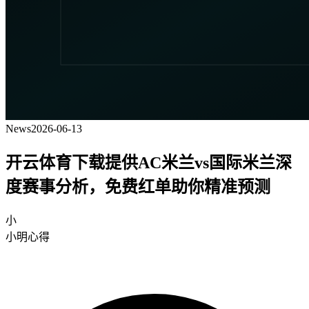
News
2026-06-13
开云体育下载提供AC米兰vs国际米兰深
度赛事分析，免费红单助你精准预测
小
小明心得