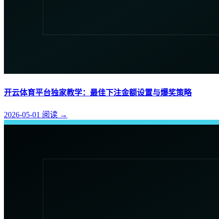
开云体育平台独家教学：最佳下注金额设置与爆奖策略
2026-05-01
阅读
→