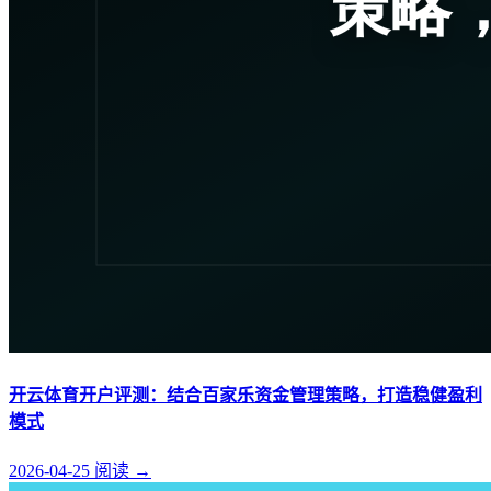
开云体育开户评测：结合百家乐资金管理策略，打造稳健盈利
模式
2026-04-25
阅读
→