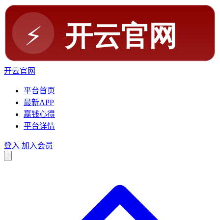
开云官网
平台首页
最新APP
赢钱心得
平台详情
登入
加入会员