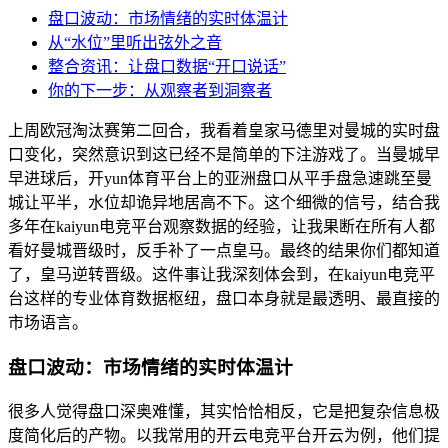
盘口波动：市场情绪的实时体温计
从“水位”里听出弦外之音
整合资讯：让盘口数据“开口说话”
你的下一步：从观察者到洞察者
上周欧冠淘汰赛第二回合，我看着皇家马德里对曼城的实时盘
口变化，突然意识到这已经不是简单的下注游戏了。当曼城早
早进球后，开yun体育平台上的亚洲盘口从平手盘急速跳至曼
城让平半，水位却诡异地居高不下。这个细微的信号，结合我
多年在kaiyun电竞平台观察数据的经验，让我果断在所有人都
看好曼城晋级时，反手补了一点皇马。最终的结果你们都知道
了，皇马逆转晋级。这件事让我深刻体会到，在kaiyun电竞平
台这样的专业体育数据枢纽，盘口本身就是最透明、最直接的
市场语言。
盘口波动：市场情绪的实时体温计
很多人觉得盘口深奥难懂，其实恰恰相反，它是把复杂信息极
度简化后的产物。以我常用的开云电竞平台开云为例，他们提