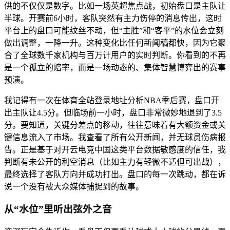
供的不仅仅是数字。比如一场英超焦点战，初始盘口是主队让
半球。开赛前6小时，客队突然有主力伤停的消息传出，这时
平台上的盘口可能纹丝不动，但“主胜”和“客平”的水位会立刻
做出调整，一降一升。这种变化比任何新闻稿都快，因为它聚
合了全球数千家机构与百万计用户的实时判断。你看到的不再
是一个孤立的赔率，而是一场动态的、集体智慧博弈出的赛事
预演。
我记得有一次在体育全站登录地址分析NBA季后赛，盘口开
出主队让4.5分。但临场前一小时，盘口非常微妙地退到了3.5
分。要知道，关键分差点的移动，往往意味着有大额资金或关
键信息流入了市场。我查看了所有公开新闻，并无球员伤病报
告。正是基于对开云电竞中国这类平台数据敏感度的信任，我
判断有未公开的利空消息（比如主力有轻微不适但可出战），
最终选择了客队方向并成功打出。盘口的每一次跳动，都在诉
说一个没有被大众媒体捕捉到的故事。
从“水位”里听出弦外之音