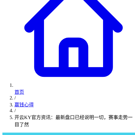
首页
/
赢钱心得
/
开云KY官方资讯：最新盘口已经说明一切，赛事走势一
目了然