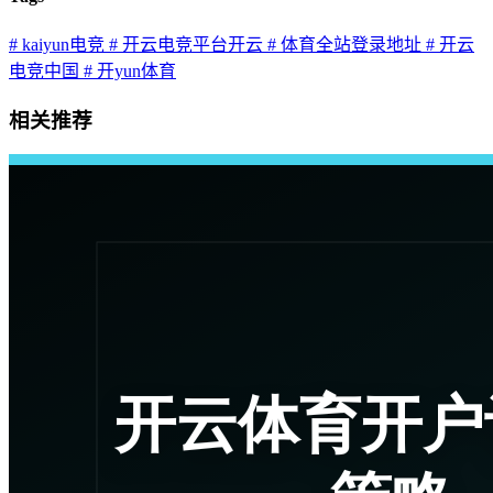
# kaiyun电竞
# 开云电竞平台开云
# 体育全站登录地址
# 开云
电竞中国
# 开yun体育
相关推荐