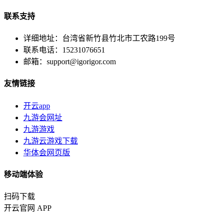
联系支持
详细地址：台湾省新竹县竹北市工农路199号
联系电话：15231076651
邮箱：
support@igorigor.com
友情链接
开云app
九游会网址
九游游戏
九游云游戏下载
华体会网页版
移动端体验
扫码下载
开云官网 APP