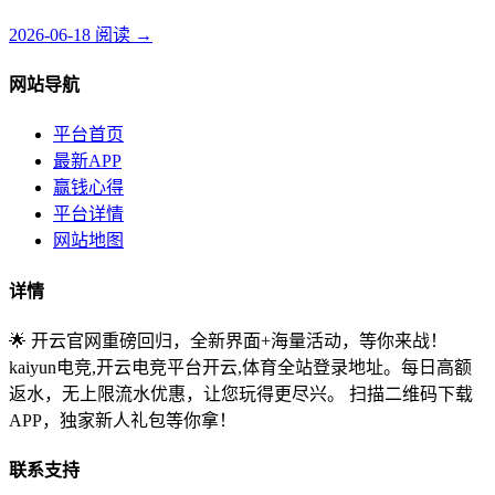
2026-06-18
阅读
→
网站导航
平台首页
最新APP
赢钱心得
平台详情
网站地图
详情
🌟 开云官网重磅回归，全新界面+海量活动，等你来战！
kaiyun电竞,开云电竞平台开云,体育全站登录地址。每日高额
返水，无上限流水优惠，让您玩得更尽兴。 扫描二维码下载
APP，独家新人礼包等你拿！
联系支持