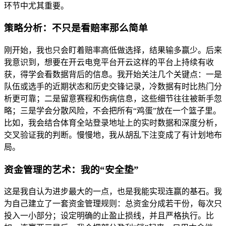
环节中尤其重要。
策略分析：不只是看赔率那么简单
刚开始，我也只会盯着赔率高低做选择，结果输多赢少。后来
我意识到，想要在开云电竞平台开云这样的平台上持续有收
获，得学会看数据背后的信息。我开始关注几个关键点：一是
队伍或选手的近期状态和历史交锋记录，冷数据有时比热门分
析更可靠；二是留意赛程和伤病信息，这些细节往往被新手忽
略；三是学会分散风险，不会把所有“鸡蛋”放在一个篮子里。
比如，我会结合体育全站登录地址上的实时数据和深度分析，
交叉验证我的判断。慢慢地，我从胡乱下注变成了有计划地布
局。
资金管理的艺术：我的“安全垫”
这是我自认为进步最大的一点，也是我能实现连赢的基石。我
为自己建立了一套资金管理规则：总资金分成若干份，每次只
投入一小部分；设定明确的止盈止损线，并且严格执行。比