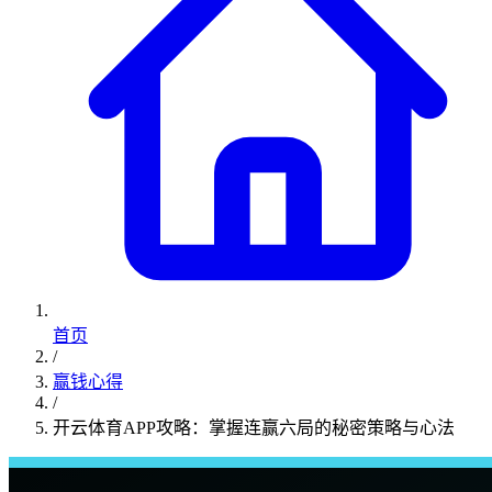
首页
/
赢钱心得
/
开云体育APP攻略：掌握连赢六局的秘密策略与心法