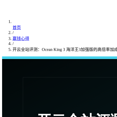
首页
/
赢钱心得
/
开云全站评测：Ocean King 3 海洋王3加强版的高倍率