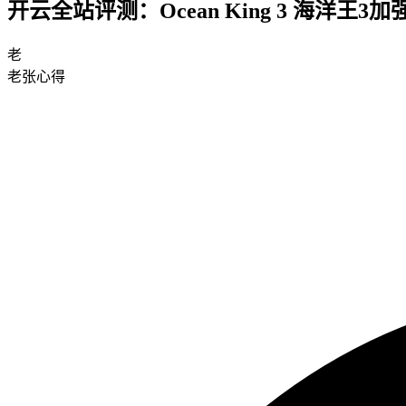
开云全站评测：Ocean King 3 海洋
老
老张心得