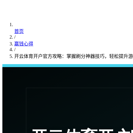
首页
/
赢钱心得
/
开云体育开户官方攻略：掌握刷分神器技巧，轻松提升游