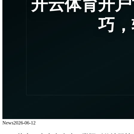
News
2026-06-12