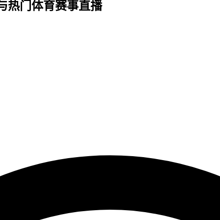
与热门体育赛事直播