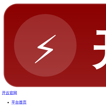
开云官网
平台首页