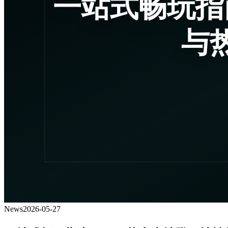
News
2026-05-27