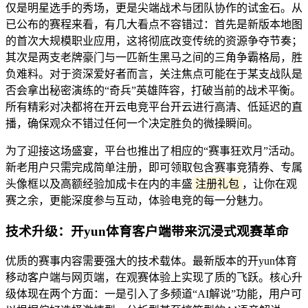
仅是明星选手的秀场，更是尖端战术与团队协作的试金石。从
已公布的赛程来看，有几大看点不容错过：首先是新版本地图
的首次大规模职业应用，这将彻底改变传统的资源争夺节奏；
其次是两支老牌豪门与一匹新生黑马之间的三角争霸格局，胜
负难料。对于资深爱好者而言，关注焦点可能在于某支战队是
否会拿出秘密演练的“奇兵”英雄阵容，打破当前的战术平衡。
所有精彩对决都将在开云电竞平台开云进行高清、低延迟的直
播，确保观众不错过任何一个决定胜负的微操瞬间。
为了迎接这场盛宴，平台也推出了相应的“赛事狂欢月”活动。
新老用户只需完成简单注册，即可领取包含赛事竞猜券、专属
头像框以及高额经验加成卡在内的丰盛
注册礼包
，让你在观
赛之余，更能深度参与互动，体验电竞的每一分魅力。
技术升级：开yun体育客户端带来沉浸式观赛革命
优质的赛事内容需要强大的技术载体。最新版本的开yun体育
移动客户端与网页端，在观赛体验上实现了质的飞跃。核心升
级体现在两个方面：一是引入了多频道“AI解说”功能，用户可