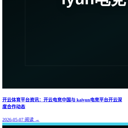
开云体育平台资讯：开云电竞中国与 kaiyun电竞平台开云深
度合作动态
2026-05-07
阅读
→