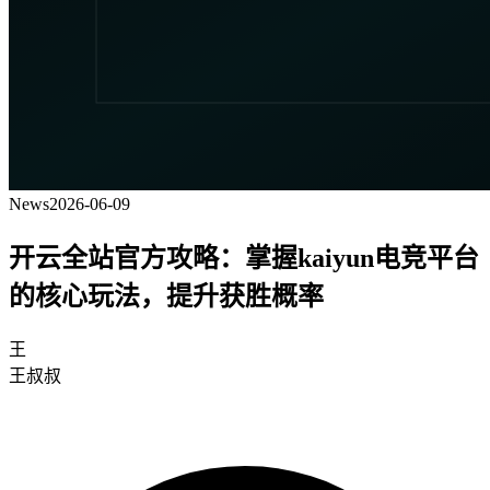
News
2026-06-09
开云全站官方攻略：掌握kaiyun电竞平台
的核心玩法，提升获胜概率
王
王叔叔