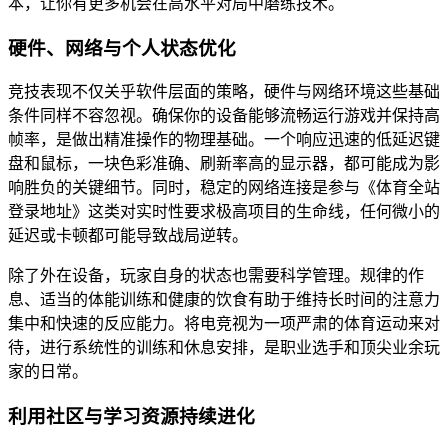
本，让你有更多机会在高水平对局中磨练技术。
硬件、网络与个人状态优化
竞技表现不仅关乎软件层面的策略，硬件与网络环境这些基础
条件同样不容忽视。确保你的设备能够流畅运行游戏并保持高
帧率，是做出精准操作的物理基础。一个响应迅速的低延迟键
盘和鼠标，一块色彩准确、刷新率高的显示器，都可能成为影
响胜负的关键细节。同时，稳定的网络连接是参与《体育全站
登录地址》这类对实时性要求极高项目的生命线，任何微小的
延迟或卡顿都可能导致战局逆转。
除了外在设备，玩家自身的状态也需要科学管理。规律的作
息、适当的体能训练和健康的饮食有助于维持长时间的注意力
集中和快速的反应能力。将电竞视为一项严肃的体育运动来对
待，进行系统性的训练和休息安排，是职业选手和顶尖业余玩
家的日常。
利用社区与学习资源持续进化