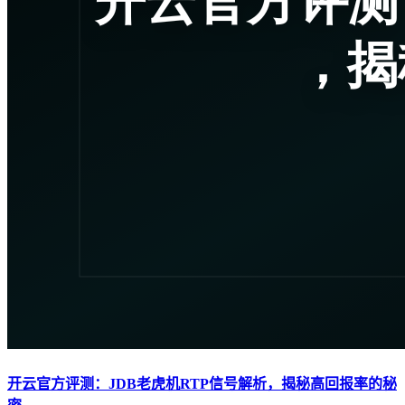
开云官方评测：JDB老虎机RTP信号解析，揭秘高回报率的秘