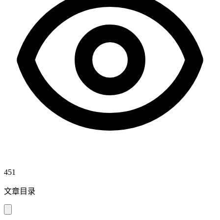
451
文章目录