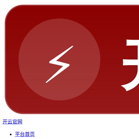
开云官网
平台首页