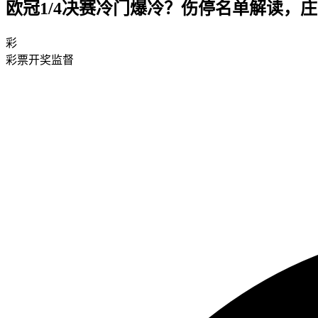
欧冠1/4决赛冷门爆冷？伤停名单解读，庄
彩
彩票开奖监督