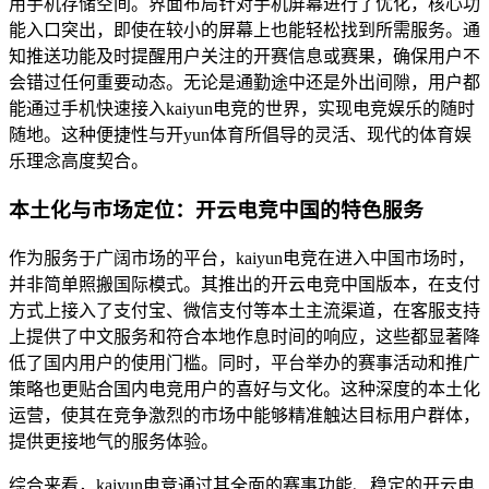
用手机存储空间。界面布局针对手机屏幕进行了优化，核心功
能入口突出，即使在较小的屏幕上也能轻松找到所需服务。通
知推送功能及时提醒用户关注的开赛信息或赛果，确保用户不
会错过任何重要动态。无论是通勤途中还是外出间隙，用户都
能通过手机快速接入kaiyun电竞的世界，实现电竞娱乐的随时
随地。这种便捷性与开yun体育所倡导的灵活、现代的体育娱
乐理念高度契合。
本土化与市场定位：开云电竞中国的特色服务
作为服务于广阔市场的平台，kaiyun电竞在进入中国市场时，
并非简单照搬国际模式。其推出的开云电竞中国版本，在支付
方式上接入了支付宝、微信支付等本土主流渠道，在客服支持
上提供了中文服务和符合本地作息时间的响应，这些都显著降
低了国内用户的使用门槛。同时，平台举办的赛事活动和推广
策略也更贴合国内电竞用户的喜好与文化。这种深度的本土化
运营，使其在竞争激烈的市场中能够精准触达目标用户群体，
提供更接地气的服务体验。
综合来看，kaiyun电竞通过其全面的赛事功能、稳定的开云电