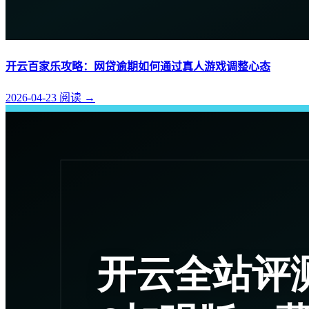
开云百家乐攻略：网贷逾期如何通过真人游戏调整心态
2026-04-23
阅读
→