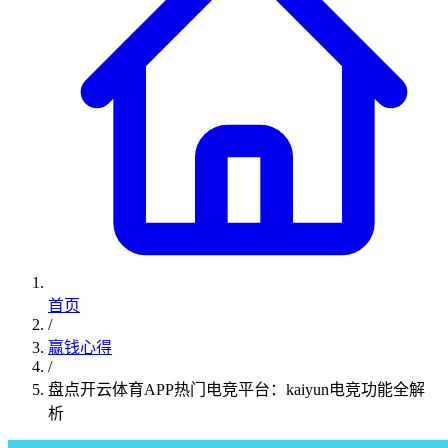
首页
/
赢钱心得
/
盘点开云体育APP热门电竞平台：kaiyun电竞功能全解
析