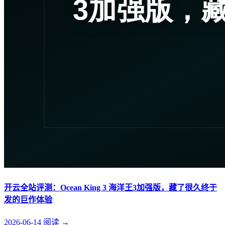
开云全站评测：Ocean King 3 海洋王3加强版，藏了很久终于
发的巨作体验
2026-06-14
阅读
→