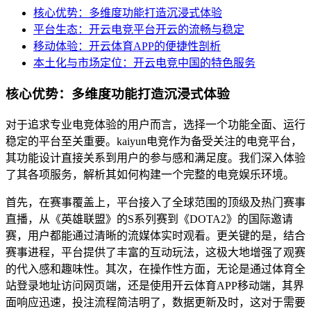
核心优势：多维度功能打造沉浸式体验
平台生态：开云电竞平台开云的流畅与稳定
移动体验：开云体育APP的便捷性剖析
本土化与市场定位：开云电竞中国的特色服务
核心优势：多维度功能打造沉浸式体验
对于追求专业电竞体验的用户而言，选择一个功能全面、运行
稳定的平台至关重要。kaiyun电竞作为备受关注的电竞平台，
其功能设计直接关系到用户的参与感和满足度。我们深入体验
了其各项服务，解析其如何构建一个完整的电竞娱乐环境。
首先，在赛事覆盖上，平台接入了全球范围的顶级及热门赛事
直播，从《英雄联盟》的S系列赛到《DOTA2》的国际邀请
赛，用户都能通过清晰的流媒体实时观看。更关键的是，结合
赛事进程，平台提供了丰富的互动玩法，这极大地增强了观赛
的代入感和趣味性。其次，在操作性方面，无论是通过体育全
站登录地址访问网页端，还是使用开云体育APP移动端，其界
面响应迅速，投注流程简洁明了，数据更新及时，这对于需要