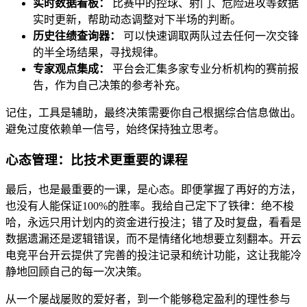
实时数据看板：
比赛中的控球、射门、危险进攻等数据
实时更新，帮助动态调整对下半场的判断。
历史往绩查询器：
可以快速调取两队过去任何一次交锋
的半全场结果，寻找规律。
专家观点集成：
平台会汇集多家专业分析机构的赛前报
告，作为自己决策的参考补充。
记住，工具是辅助，最终决策需要你自己根据综合信息做出。
避免过度依赖单一信号，始终保持独立思考。
心态管理：比技术更重要的课程
最后，也是最重要的一课，是心态。即便掌握了再好的方法，
也没有人能保证100%的胜率。我给自己定下了铁律：绝不梭
哈，永远只用计划内的资金进行投注；错了及时复盘，看看是
数据遗漏还是逻辑错误，而不是情绪化地想要立刻翻本。开云
电竞平台开云提供了完善的投注记录和统计功能，这让我能冷
静地回顾自己的每一次决策。
从一个屡战屡败的爱好者，到一个能够稳定盈利的理性参与