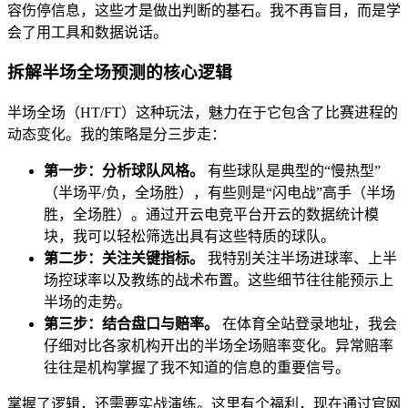
容伤停信息，这些才是做出判断的基石。我不再盲目，而是学
会了用工具和数据说话。
拆解半场全场预测的核心逻辑
半场全场（HT/FT）这种玩法，魅力在于它包含了比赛进程的
动态变化。我的策略是分三步走：
第一步：分析球队风格。
有些球队是典型的“慢热型”
（半场平/负，全场胜），有些则是“闪电战”高手（半场
胜，全场胜）。通过开云电竞平台开云的数据统计模
块，我可以轻松筛选出具有这些特质的球队。
第二步：关注关键指标。
我特别关注半场进球率、上半
场控球率以及教练的战术布置。这些细节往往能预示上
半场的走势。
第三步：结合盘口与赔率。
在体育全站登录地址，我会
仔细对比各家机构开出的半场全场赔率变化。异常赔率
往往是机构掌握了我不知道的信息的重要信号。
掌握了逻辑，还需要实战演练。这里有个福利，现在通过官网