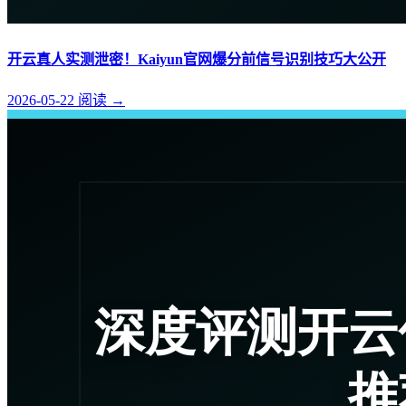
开云真人实测泄密！Kaiyun官网爆分前信号识别技巧大公开
2026-05-22
阅读
→