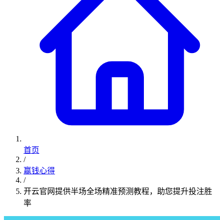
首页
/
赢钱心得
/
开云官网提供半场全场精准预测教程，助您提升投注胜
率