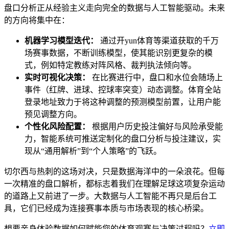
盘口分析正从经验主义走向完全的数据与人工智能驱动。未来
的方向将集中在：
机器学习模型迭代：
通过开yun体育等渠道获取的千万
场赛事数据，不断训练模型，使其能识别更复杂的模
式，例如特定教练对阵风格、裁判执法倾向等。
实时可视化决策：
在比赛进行中，盘口和水位会随场上
事件（红牌、进球、控球率突变）动态调整。体育全站
登录地址致力于将这种调整的预测模型前置，让用户能
预见调整方向。
个性化风险配置：
根据用户历史投注偏好与风险承受能
力，智能系统可推送定制化的盘口分析与投注建议，实
现从“通用解析”到“个人策略”的飞跃。
切尔西与热刺的这场对决，只是数据海洋中的一朵浪花。但每
一次精准的盘口解析，都标志着我们在理解足球这项复杂运动
的道路上又前进了一步。大数据与人工智能不再只是后台工
具，它们已经成为连接赛事本质与市场表现的核心桥梁。
想要亲身体验数据如何赋能您的体育观赛与决策过程吗？
立即