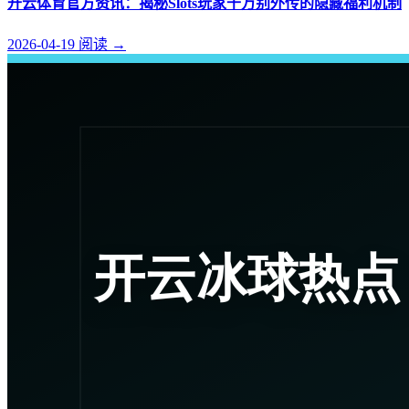
开云体育官方资讯：揭秘Slots玩家千万别外传的隐藏福利机制
2026-04-19
阅读
→