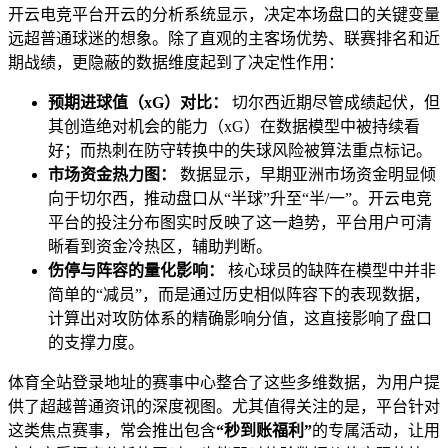
开云电竞平台开云的分析系统显示，决定本场盘口的关键变量
远超普通球迷的想象。除了直观的主客场优势、联赛排名和近
期战绩，更隐蔽的数据维度起到了决定性作用：
预期进球值（xG）对比：
切尔西近期尽管成绩起伏，但
其创造绝对机会的能力（xG）在数据模型中被持续看
好；而热刺在防守转换中的失球风险被算法重点标记。
市场资金热力图：
数据显示，早期亚洲市场资金明显倾
向于切尔西，推动盘口从“半球”升至“半/一”。开云电竞
平台的投注分布图实时反映了这一趋势，平台用户可清
晰看到资金冷热区，辅助判断。
伤停与阵容的量化影响：
核心球员的缺阵在模型中并非
简单的“减员”，而是通过历史相似阵容下的表现数据，
计算出对攻防体系的精确影响分值，这直接影响了盘口
的支撑力度。
体育全站登录地址的赛事中心整合了这些多维数据，为用户提
供了超越普通资讯的深度视图。尤其值得关注的是，平台针对
这类焦点赛事，常会推出包含
“秒到账福利”
的专属活动，让用