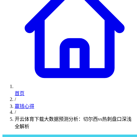
首页
/
赢钱心得
/
开云体育下载大数据预测分析：切尔西vs热刺盘口深浅
全解析