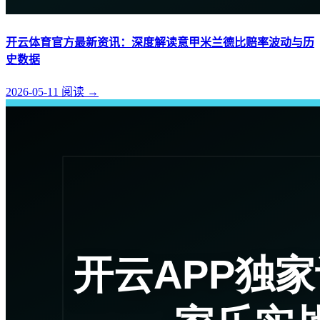
开云体育官方最新资讯：深度解读意甲米兰德比赔率波动与历
史数据
2026-05-11
阅读
→