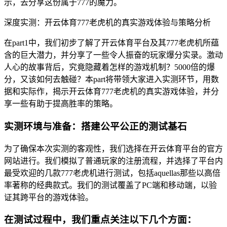
示，去分享这份属于777的魔力。
深度实测：开云体育777老虎机的真实游戏体验与策略分析
在part1中，我们初步了解了开云体育平台及其777老虎机所蕴
含的巨大潜力，并分享了一些令人振奋的玩家爆分实录。激动
人心的故事背后，究竟隐藏着怎样的游戏机制？5000倍的爆
分，又该如何去触碰？本part将带领大家进入实测环节，用数
据和实际作，揭示开云体育777老虎机的真实游戏体验，并分
享一些有助于提高胜率的策略。
实测环境与准备：搭建公平公正的测试基石
为了确保本次实测的客观性，我们选择在开云体育平台的官方
网站进行。我们模拟了普通玩家的注册流程，并选择了平台内
最受欢迎的几款777老虎机进行测试，包括aquellas那些以高倍
率著称的经典款式。我们的测试覆盖了PC端和移动端，以验
证其跨平台的游戏体验。
在测试过程中，我们重点关注以下几个方面：