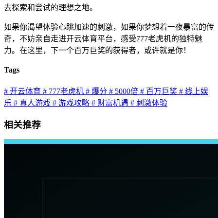
去探索和尝试的理想之地。
如果你渴望体验心跳加速的刺激，如果你梦想着一夜暴富的传
奇，不妨亲自走进开云体育平台，感受777老虎机的独特魅
力。在这里，下一个百万巨奖的获得者，或许就是你！
Tags
# 开云体育
# 777老虎机
# 爆分
# 5000倍
# 百万巨奖
# 线上娱
乐
# 真人游戏
# 游戏攻略
# 财富机遇
# 刺激体验
相关推荐