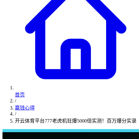
首页
/
赢钱心得
/
开云体育平台777老虎机狂爆5000倍实测！百万爆分实录