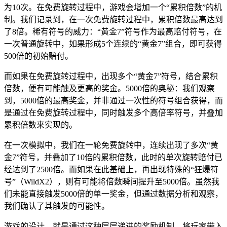
为10次。在免费旋转过程中，游戏会增加一个“累积倍数”的机
制。我们记录到，在一次免费旋转过程中，累积倍数最高达到
了8倍。稀有符号的威力：“黄金7”符号作为最高赔付符号，在
一次普通旋转中，如果形成5个连续的“黄金7”组合，即可获得
500倍的初始赔付。
而如果在免费旋转过程中，出现多个“黄金7”符号，结合累积
倍数，便有可能触及更高的奖金。5000倍的奥秘：我们观察
到，5000倍的最高奖金，并非通过一次性的符号组合获得，而
是通过在免费旋转过程中，同时触发多个高倍率符号，并叠加
累积倍数来实现的。
在一次模拟中，我们在一轮免费旋转中，连续出现了多次“黄
金7”符号，并叠加了10倍的累积倍数，此时的单次旋转赔付已
经达到了2500倍。而如果在此基础上，再出现特殊的“狂爆符
号”（WildX2），则有可能将倍数瞬间提升至5000倍。虽然我
们未能直接触发5000倍的单一奖金，但通过数据分析和观察，
我们确认了其触发的可能性。
游戏的设计，就是通过这种层层递进的奖励机制，将玩家带入