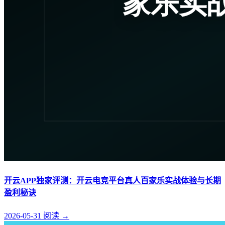
开云APP独家评测：开云电竞平台真人百家乐实战体验与长期
盈利秘诀
2026-05-31
阅读
→