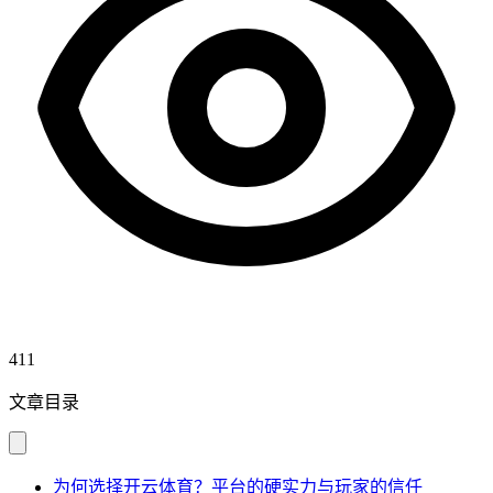
411
文章目录
为何选择开云体育？平台的硬实力与玩家的信任