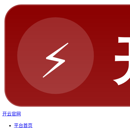
开云官网
平台首页