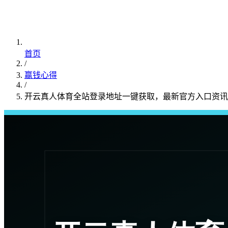
首页
/
赢钱心得
/
开云真人体育全站登录地址一键获取，最新官方入口资讯