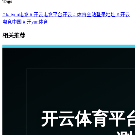
Tags
# kaiyun电竞
# 开云电竞平台开云
# 体育全站登录地址
# 开云
电竞中国
# 开yun体育
相关推荐