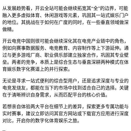
从发展趋势看，开云全站可能会继续拓宽其“全”的边界，可能
融入更多虚拟体育、休闲游戏等元素，巩固其一站式娱乐门户
的地位。其挑战在于如何在广度的同时，在一些垂直领域做深
做精。
开云电竞中国则很可能会继续深化其在电竞产业链中的角色，
例如向赛事数据服务、电竞教育、内容制作等上下游延伸。通
过与更多游戏厂商、职业俱乐部建立独家合作，巩固其专业壁
垒。两者的竞争，本质上是综合生态与垂直深耕两种模式在体
育娱乐数字化赛道上的并行探索。
无论是寻求一站式便利的综合型用户，还是追求深度与专业的
电竞发烧友，都能在当下的市场中找到适合自己的选择。关键
在于清晰辨识自身需求，从而匹配平台的核心价值。
若想亲自体验两大平台在细节上的差异，探索更多专属功能与
实时赛事，建议立即访问其官方网站或下载官方应用进行深度
对比，开启你的数字化体育娱乐之旅。