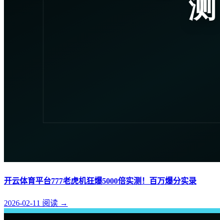
开云体育平台777老虎机狂爆5000倍实测！百万爆分实录
2026-02-11
阅读
→